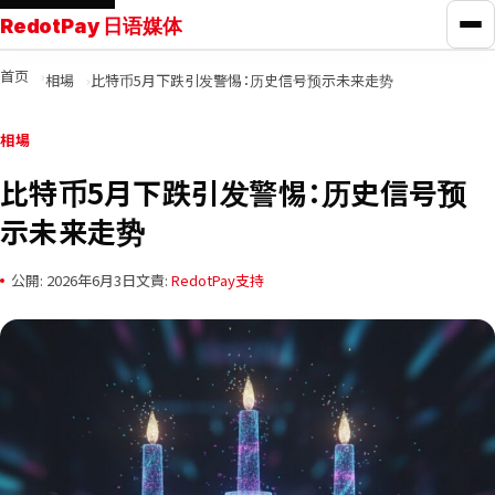
RedotPay 日语媒体
打
首页
相場
比特币5月下跌引发警惕：历史信号预示未来走势
RedotPay指南
相場
信用卡对比
比特币5月下跌引发警惕：历史信号预
示未来走势
学习
公開: 2026年6月3日
文責:
RedotPay支持
新闻
工具
联系我们