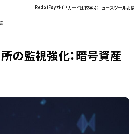
RedotPayガイド
カード比較
学ぶ
ニュース
ツール
お
響
引所の監視強化：暗号資産