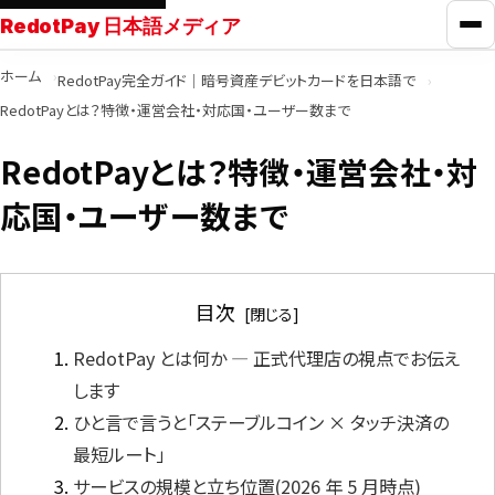
RedotPay 日本語メディア
メ
ホーム
RedotPay完全ガイド｜暗号資産デビットカードを日本語で
RedotPayガイド
RedotPayとは？特徴・運営会社・対応国・ユーザー数まで
RedotPayとは？特徴・運営会社・対
カード比較
応国・ユーザー数まで
学ぶ
目次
ニュース
RedotPay とは何か ― 正式代理店の視点でお伝え
ツール
します
ひと言で言うと「ステーブルコイン × タッチ決済の
最短ルート」
お問い合わせ
サービスの規模と立ち位置(2026 年 5 月時点)