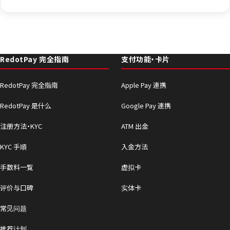
RedotPay 完全指南
支付功能・卡片
RedotPay 完全指南
Apple Pay 連携
RedotPay 是什么
Google Pay 連携
注册方法・KYC
ATM 出金
KYC 手順
入金方法
手数料一覧
虚拟卡
评价与口碑
实体卡
常见问题
推荐计划