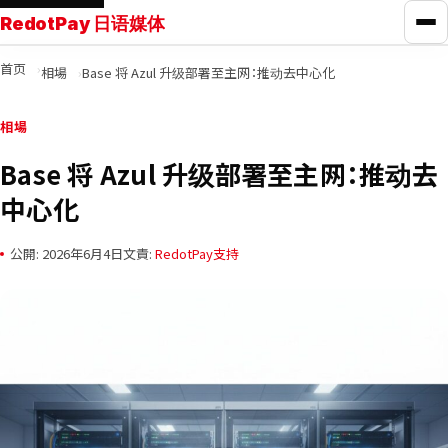
RedotPay 日语媒体
打
首页
相場
Base 将 Azul 升级部署至主网：推动去中心化
RedotPay指南
相場
信用卡对比
Base 将 Azul 升级部署至主网：推动去
中心化
学习
公開: 2026年6月4日
文責:
RedotPay支持
新闻
工具
联系我们