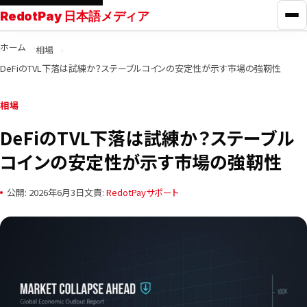
RedotPay 日本語メディア
メ
ホーム
相場
RedotPayガイド
DeFiのTVL下落は試練か？ステーブルコインの安定性が示す市場の強靭性
カード比較
相場
DeFiのTVL下落は試練か？ステーブル
学ぶ
コインの安定性が示す市場の強靭性
ニュース
公開: 2026年6月3日
文責:
RedotPayサポート
ツール
お問い合わせ