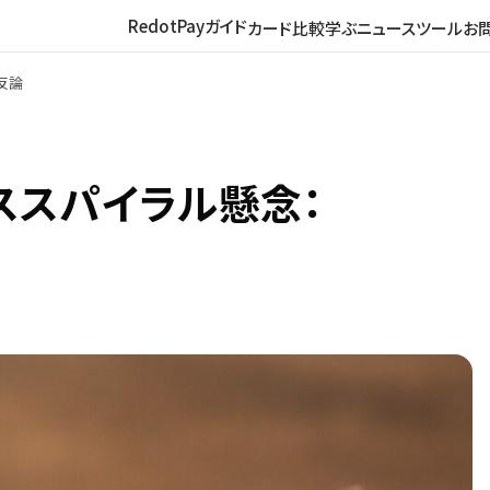
RedotPayガイド
カード比較
学ぶ
ニュース
ツール
お
反論
ススパイラル懸念：