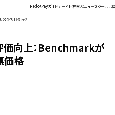
RedotPayガイド
カード比較
学ぶ
ニュース
ツール
お
、270ドル目標価格
向上：Benchmarkが
標価格