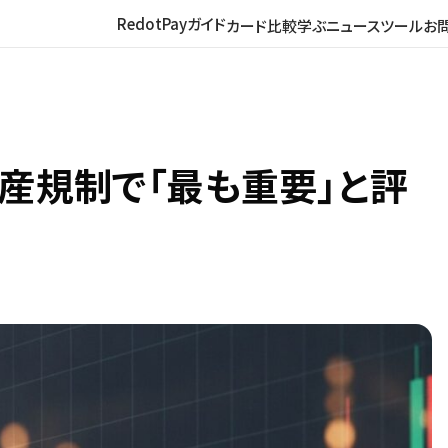
RedotPayガイド
カード比較
学ぶ
ニュース
ツール
お
資産規制で「最も重要」と評