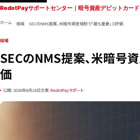
RedotPayサポートセンター｜暗号資産デビットカード
ホーム
相場
SECのNMS提案、米暗号資産規制で「最も重要」と評価
相場
SECのNMS提案、米暗号
価
公開: 2026年6月16日
文責:
RedotPayサポート