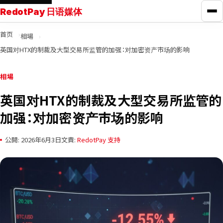
RedotPay 日语媒体
打
首页
相場
RedotPay指南
英国对HTX的制裁及大型交易所监管的加强：对加密资产市场的影响
信用卡对比
相場
英国对HTX的制裁及大型交易所监管的
学习
加强：对加密资产市场的影响
新闻
公開: 2026年6月3日
文責:
RedotPay 支持
工具
联系我们