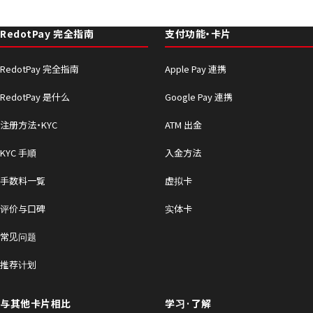
RedotPay 完全指南
支付功能・卡片
RedotPay 完全指南
Apple Pay 連携
RedotPay 是什么
Google Pay 連携
注册方法・KYC
ATM 出金
KYC 手順
入金方法
手数料一覧
虚拟卡
评价与口碑
实体卡
常见问题
推荐计划
与其他卡片相比
学习·了解