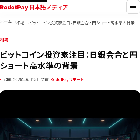
RedotPay 日本語メディア
メ
ホーム
相場
ビットコイン投資家注目：日銀会合と円ショート高水準の背景
RedotPayガイド
相場
カード比較
ビットコイン投資家注目：日銀会合と円
ショート高水準の背景
学ぶ
公開: 2026年6月15日
文責:
RedotPayサポート
ニュース
ツール
お問い合わせ