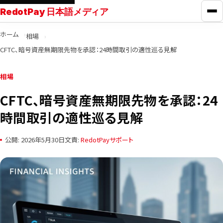
RedotPay 日本語メディア
メ
ホーム
相場
RedotPayガイド
CFTC、暗号資産無期限先物を承認：24時間取引の適性巡る見解
カード比較
相場
CFTC、暗号資産無期限先物を承認：24
学ぶ
時間取引の適性巡る見解
ニュース
公開: 2026年5月30日
文責:
RedotPayサポート
ツール
お問い合わせ