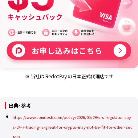
※ 当社は RedotPay の日本正式代理店です
出典・参考
https://www.coindesk.com/policy/2026/05/29/u-s-regulator-say
s-24-7-trading-is-great-for-crypto-may-not-be-fit-for-other-sec
tors