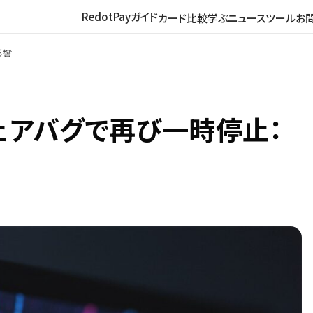
RedotPayガイド
カード比較
学ぶ
ニュース
ツール
お
影響
ウェアバグで再び一時停止：