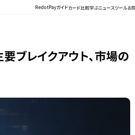
RedotPayガイド
カード比較
学ぶ
ニュース
ツール
お
主要ブレイクアウト、市場の