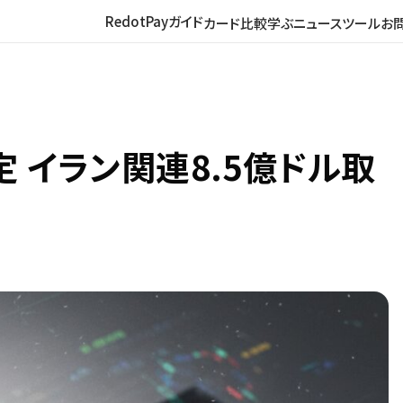
RedotPayガイド
カード比較
学ぶ
ニュース
ツール
お
定 イラン関連8.5億ドル取