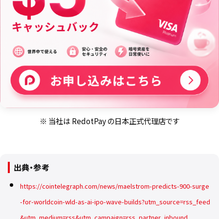
※ 当社は RedotPay の日本正式代理店です
出典・参考
https://cointelegraph.com/news/maelstrom-predicts-900-surge
-for-worldcoin-wld-as-ai-ipo-wave-builds?utm_source=rss_feed
&utm_medium=rss&utm_campaign=rss_partner_inbound