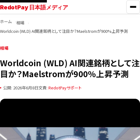
RedotPay 日本語メディア
メ
ホーム
相場
RedotPayガイド
Worldcoin (WLD) AI関連銘柄として注目か？Maelstromが900%上昇予測
カード比較
相場
Worldcoin (WLD) AI関連銘柄として注
学ぶ
目か？Maelstromが900%上昇予測
ニュース
公開: 2026年6月8日
文責:
RedotPayサポート
ツール
お問い合わせ