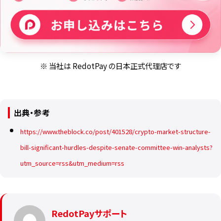
※ 当社は RedotPay の日本正式代理店です
出典・参考
https://www.theblock.co/post/401528/crypto-market-structure-
bill-significant-hurdles-despite-senate-committee-win-analysts?
utm_source=rss&utm_medium=rss
RedotPayサポート