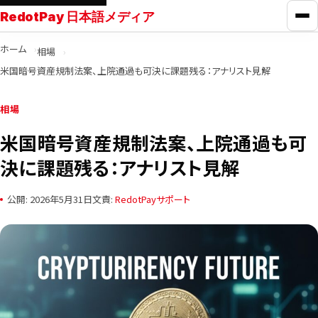
RedotPay 日本語メディア
メ
ホーム
相場
RedotPayガイド
米国暗号資産規制法案、上院通過も可決に課題残る：アナリスト見解
カード比較
相場
米国暗号資産規制法案、上院通過も可
学ぶ
決に課題残る：アナリスト見解
ニュース
公開: 2026年5月31日
文責:
RedotPayサポート
ツール
お問い合わせ