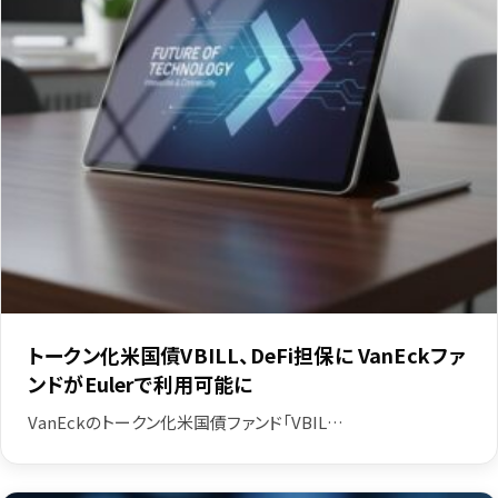
トークン化米国債VBILL、DeFi担保に VanEckファ
ンドがEulerで利用可能に
VanEckのトークン化米国債ファンド「VBIL…