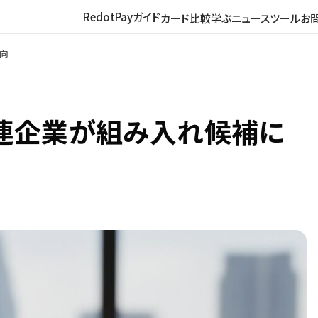
RedotPayガイド
カード比較
学ぶ
ニュース
ツール
お
向
連企業が組み入れ候補に