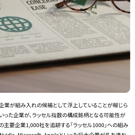
企業が組み入れの候補として浮上していることが報じら
striesといった企業が、ラッセル指数の構成銘柄となる可能性が
も、米国の主要企業1,000社を追跡する「ラッセル1000」への組み
a、Microsoft、Appleといった巨大企業が名を連ね