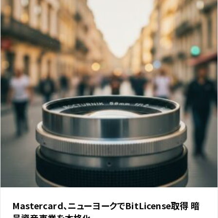
Mastercard、ニューヨークでBitLicense取得 暗
号資産事業を本格化