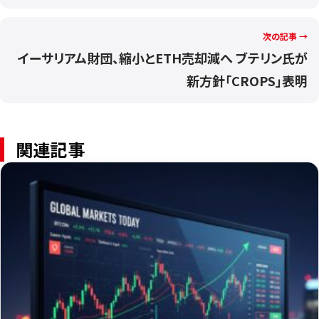
次の記事 →
イーサリアム財団、縮小とETH売却減へ ブテリン氏が
新方針「CROPS」表明
関連記事