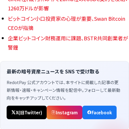
1260万ドルが影響
ビットコイン小口投資家の心理が重要、Swan Bitcoin
CEOが指摘
企業ビットコイン財務運用に課題、BSTR共同創業者が
警鐘
最新の暗号資産ニュースを SNS で受け取る
RedotPay 公式アカウントでは、本サイトに掲載した記事の更
新情報・速報・キャンペーン情報を配信中。フォローして最新動
向をキャッチアップしてください。
X(旧Twitter)
Instagram
Facebook