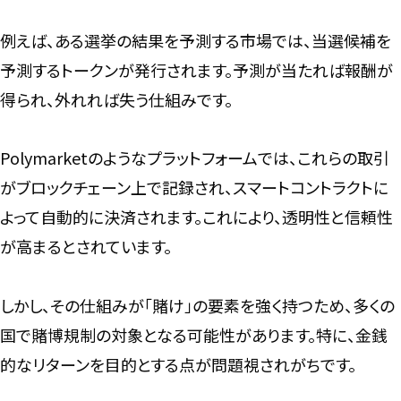
例えば、ある選挙の結果を予測する市場では、当選候補を
予測するトークンが発行されます。予測が当たれば報酬が
得られ、外れれば失う仕組みです。
Polymarketのようなプラットフォームでは、これらの取引
がブロックチェーン上で記録され、スマートコントラクトに
よって自動的に決済されます。これにより、透明性と信頼性
が高まるとされています。
しかし、その仕組みが「賭け」の要素を強く持つため、多くの
国で賭博規制の対象となる可能性があります。特に、金銭
的なリターンを目的とする点が問題視されがちです。