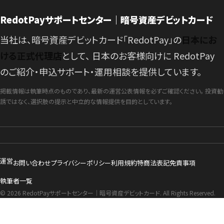
RedotPayサポートセンター｜暗号資産デビットカード
当社は、暗号資産デビットカード「RedotPay」の
日本にお
ける正式代理店
として、 日本のお客様向けに RedotPay
のご紹介・申込サポート・運用相談を提供しています。
掲載情報は執筆時点のものであり、最新の運営公表情報を必ずご確認ください。 投資勧
誘ではなく、選択肢の提示と中立的な情報提供を目的としています。
運営
お問い合わせ
プライバシーポリシー
利用規約
特商法表記
免責事項
執筆者一覧
© 2026 RedotPayサポートセンター｜暗号資産デビットカード. All Rights Reserved.