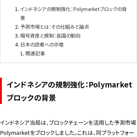
インドネシアの規制強化：Polymarketブロックの背
景
予測市場とは：その仕組みと論点
暗号資産と規制：各国の動向
日本の読者への示唆
関連記事
インドネシアの規制強化：Polymarket
ブロックの背景
インドネシア当局は、ブロックチェーンを活用した予測市場
Polymarketをブロックしました。これは、同プラットフォー