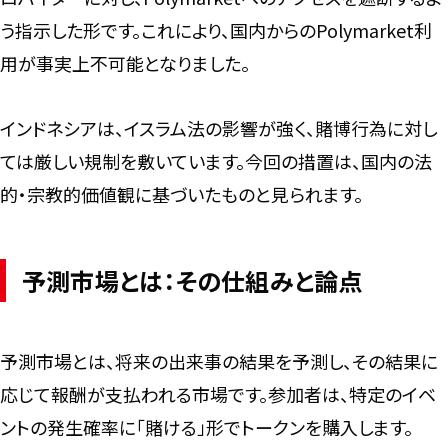
う指示した形です。これにより、国内からのPolymarket利
用が事実上不可能となりました。
インドネシアは、イスラム法の影響が強く、賭博行為に対し
ては厳しい規制を敷いています。今回の措置は、国内の法
的・宗教的価値観に基づいたものと見られます。
予測市場とは：その仕組みと論点
予測市場とは、将来の出来事の結果を予測し、その結果に
応じて報酬が支払われる市場です。参加者は、特定のイベ
ントの発生確率に「賭ける」形でトークンを購入します。