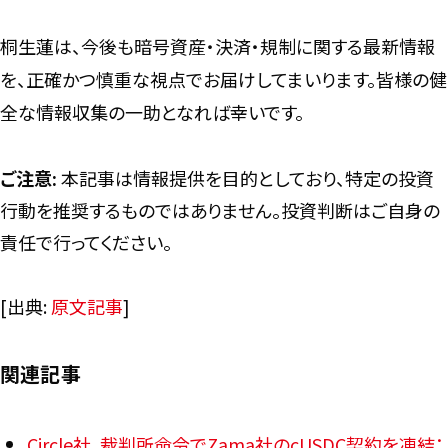
桐生蓮は、今後も暗号資産・決済・規制に関する最新情報
を、正確かつ慎重な視点でお届けしてまいります。皆様の健
全な情報収集の一助となれば幸いです。
ご注意:
本記事は情報提供を目的としており、特定の投資
行動を推奨するものではありません。投資判断はご自身の
責任で行ってください。
[出典:
原文記事
]
関連記事
Circle社、裁判所命令でZama社のcUSDC契約を凍結：