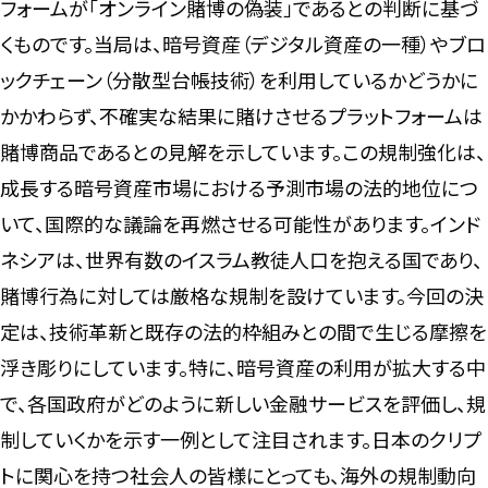
フォームが「オンライン賭博の偽装」であるとの判断に基づ
くものです。当局は、暗号資産（デジタル資産の一種）やブロ
ックチェーン（分散型台帳技術）を利用しているかどうかに
かかわらず、不確実な結果に賭けさせるプラットフォームは
賭博商品であるとの見解を示しています。この規制強化は、
成長する暗号資産市場における予測市場の法的地位につ
いて、国際的な議論を再燃させる可能性があります。インド
ネシアは、世界有数のイスラム教徒人口を抱える国であり、
賭博行為に対しては厳格な規制を設けています。今回の決
定は、技術革新と既存の法的枠組みとの間で生じる摩擦を
浮き彫りにしています。特に、暗号資産の利用が拡大する中
で、各国政府がどのように新しい金融サービスを評価し、規
制していくかを示す一例として注目されます。日本のクリプ
トに関心を持つ社会人の皆様にとっても、海外の規制動向