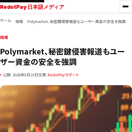
RedotPay 日本語メディア
メ
ホーム
相場
Polymarket、秘密鍵侵害報道もユーザー資金の安全を強調
RedotPayガイド
相場
カード比較
Polymarket、秘密鍵侵害報道もユー
ザー資金の安全を強調
学ぶ
公開: 2026年5月23日
文責:
RedotPayサポート
ニュース
ツール
お問い合わせ