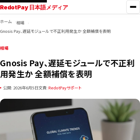
RedotPay 日本語メディア
メ
ホーム
相場
RedotPayガイド
Gnosis Pay、遅延モジュールで不正利用発生か 全額補償を表明
カード比較
相場
Gnosis Pay、遅延モジュールで不正利
学ぶ
用発生か 全額補償を表明
ニュース
公開: 2026年6月5日
文責:
RedotPayサポート
ツール
お問い合わせ