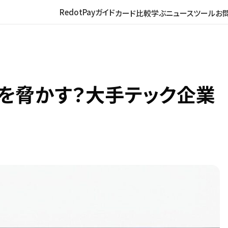
RedotPayガイド
カード比較
学ぶ
ニュース
ツール
お
入を脅かす？大手テック企業