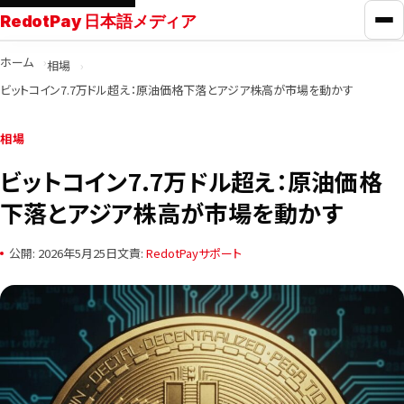
RedotPay 日本語メディア
メ
ホーム
相場
RedotPayガイド
ビットコイン7.7万ドル超え：原油価格下落とアジア株高が市場を動かす
カード比較
相場
ビットコイン7.7万ドル超え：原油価格
学ぶ
下落とアジア株高が市場を動かす
ニュース
公開: 2026年5月25日
文責:
RedotPayサポート
ツール
お問い合わせ