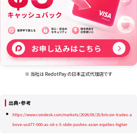
※ 当社は RedotPay の日本正式代理店です
出典・参考
https://www.coindesk.com/markets/2026/05/25/bitcoin-trades-a
bove-usd77-000-as-oil-s-5-slide-pushes-asian-equities-higher