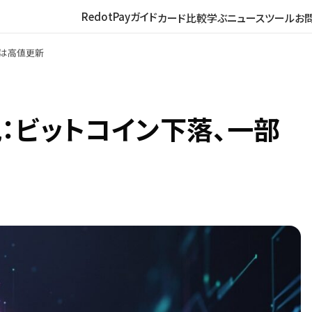
RedotPayガイド
カード比較
学ぶ
ニュース
ツール
お
ンは高値更新
：ビットコイン下落、一部