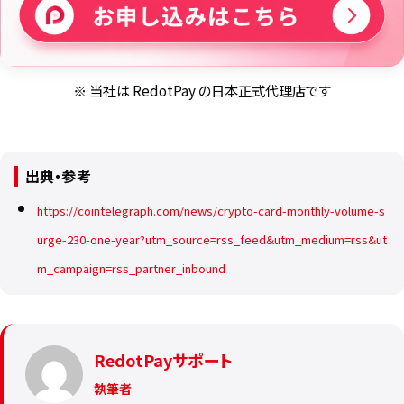
※ 当社は RedotPay の日本正式代理店です
出典・参考
https://cointelegraph.com/news/crypto-card-monthly-volume-s
urge-230-one-year?utm_source=rss_feed&utm_medium=rss&ut
m_campaign=rss_partner_inbound
RedotPayサポート
執筆者