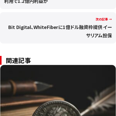
利用で1.2億円利益か
次の記事 →
Bit Digital、WhiteFiberに1億ドル融資枠提供 イー
サリアム担保
関連記事