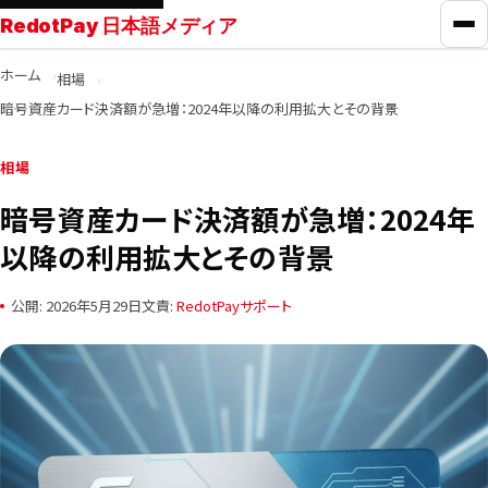
RedotPay 日本語メディア
メ
ホーム
相場
RedotPayガイド
暗号資産カード決済額が急増：2024年以降の利用拡大とその背景
カード比較
相場
暗号資産カード決済額が急増：2024年
学ぶ
以降の利用拡大とその背景
ニュース
公開: 2026年5月29日
文責:
RedotPayサポート
ツール
お問い合わせ