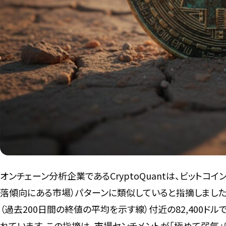
オンチェーン分析企業であるCryptoQuantは、ビットコ
落傾向にある市場）パターンに類似していると指摘しました
（過去200日間の終値の平均を示す線）付近の82,400
れています。この指摘は、市場センチメントが「極めて弱気