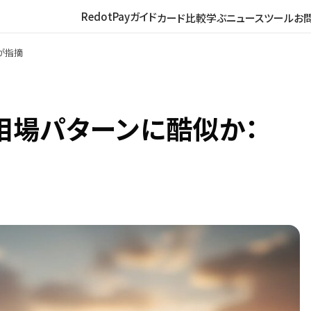
RedotPayガイド
カード比較
学ぶ
ニュース
ツール
お
tが指摘
気相場パターンに酷似か：