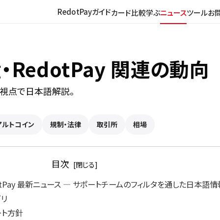
RedotPayガイド
カード比較
学ぶ
ニュース
ツール
お
RedotPay 関連の動向
の視点で日本語解説。
アルトコイン
規制・法律
取引所
相場
目次
otPay 最新ニュース ― サポートチームのフィルタを通した日本語情
ゴリ
ート方針