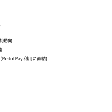
。
規制動向
連
(RedotPay 利用に直結)