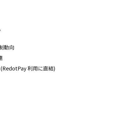
。
規制動向
連
(RedotPay 利用に直結)