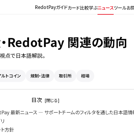
RedotPayガイド
カード比較
学ぶ
ニュース
ツール
お
RedotPay 関連の動向
の視点で日本語解説。
アルトコイン
規制・法律
取引所
相場
目次
otPay 最新ニュース ― サポートチームのフィルタを通した日本語情
ゴリ
ート方針