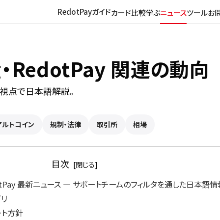
RedotPayガイド
カード比較
学ぶ
ニュース
ツール
お
RedotPay 関連の動向
の視点で日本語解説。
アルトコイン
規制・法律
取引所
相場
目次
otPay 最新ニュース ― サポートチームのフィルタを通した日本語情
ゴリ
ート方針