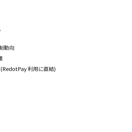
。
規制動向
連
(RedotPay 利用に直結)